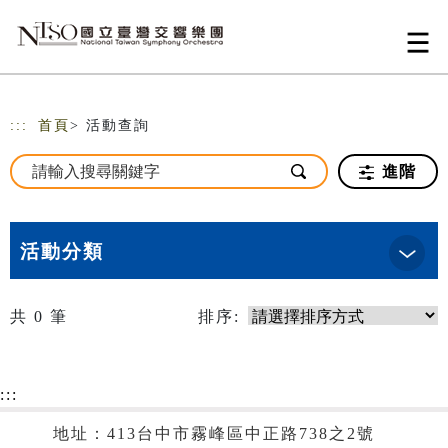
跳到主要內容
網站導覽
:::
首頁
> 活動查詢
進階
活動分類
共
0
筆
排序:
:::
地址：413台中市霧峰區中正路738之2號