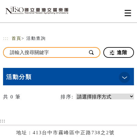
跳到主要內容
網站導覽
:::
首頁
> 活動查詢
進階
活動分類
共
0
筆
排序:
:::
地址：413台中市霧峰區中正路738之2號