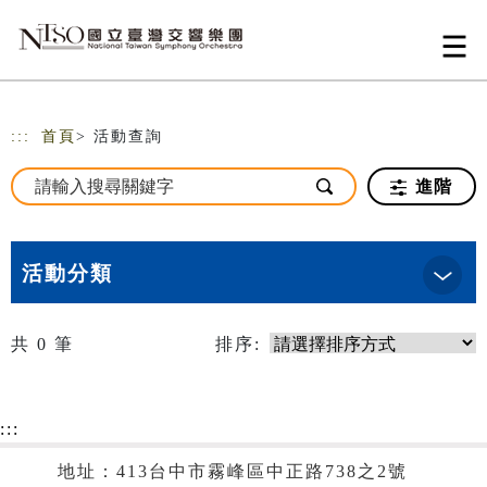
跳到主要內容
網站導覽
:::
首頁
> 活動查詢
進階
活動分類
共
0
筆
排序:
:::
地址：413台中市霧峰區中正路738之2號