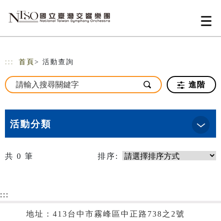
跳到主要內容
網站導覽
:::
首頁
> 活動查詢
進階
活動分類
共
0
筆
排序:
:::
地址：413台中市霧峰區中正路738之2號