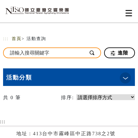
跳到主要內容
網站導覽
:::
首頁
> 活動查詢
進階
活動分類
共
0
筆
排序:
:::
地址：413台中市霧峰區中正路738之2號