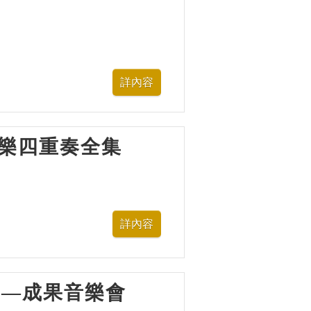
多芬弦樂四重奏全集
樂營—成果音樂會