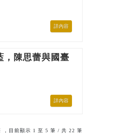
—水藍，陳思蕾與國臺
 ，目前顯示
1
至
5
筆 / 共 22 筆