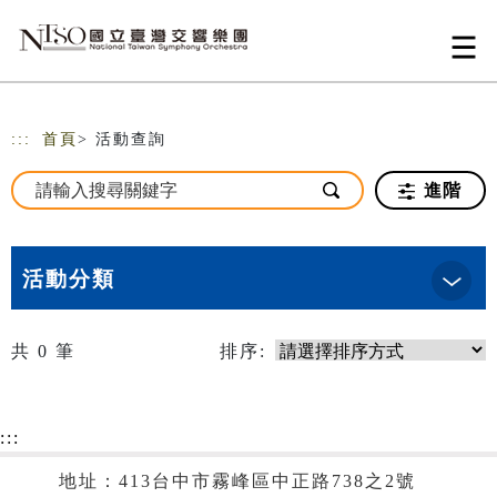
跳到主要內容
網站導覽
:::
首頁
> 活動查詢
進階
活動分類
共
0
筆
排序:
:::
地址：413台中市霧峰區中正路738之2號