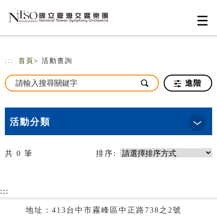
跳到主要內容
網站導覽
:::
首頁
> 活動查詢
進階
活動分類
共
0
筆
排序:
:::
地址：413台中市霧峰區中正路738之2號