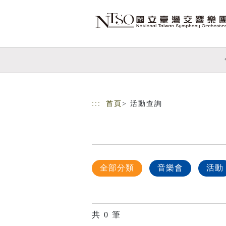
跳到主要內容
網站導覽
:::
首頁
> 活動查詢
全部分類
音樂會
活動
共
0
筆