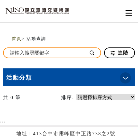
跳到主要內容
網站導覽
:::
首頁
> 活動查詢
進階
活動分類
共
0
筆
排序:
:::
地址：413台中市霧峰區中正路738之2號