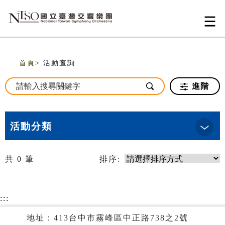
跳到主要內容
網站導覽
:::
首頁
> 活動查詢
進階
活動分類
共
0
筆
排序:
:::
地址：413台中市霧峰區中正路738之2號