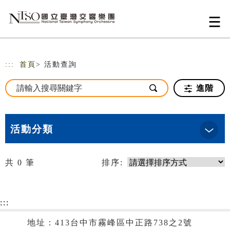
跳到主要內容
網站導覽
:::
首頁
> 活動查詢
進階
活動分類
共
0
筆
排序:
:::
地址：413台中市霧峰區中正路738之2號