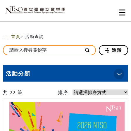
跳到主要內容
網站導覽
:::
首頁
> 活動查詢
進階
活動分類
共
22
筆
排序: