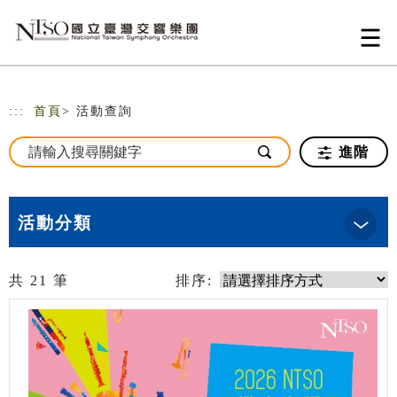
跳到主要內容
網站導覽
:::
首頁
> 活動查詢
進階
活動分類
共
21
筆
排序: