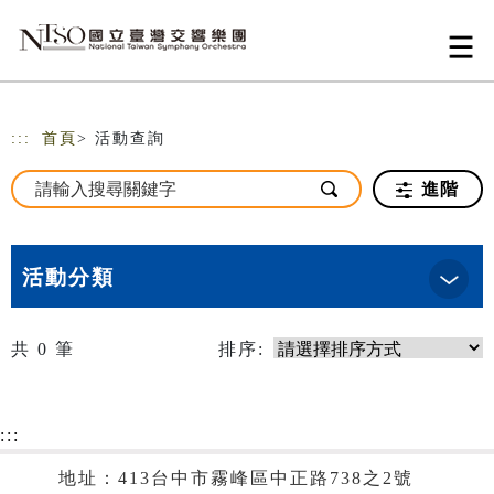
跳到主要內容
網站導覽
:::
首頁
> 活動查詢
進階
活動分類
共
0
筆
排序:
:::
地址：413台中市霧峰區中正路738之2號