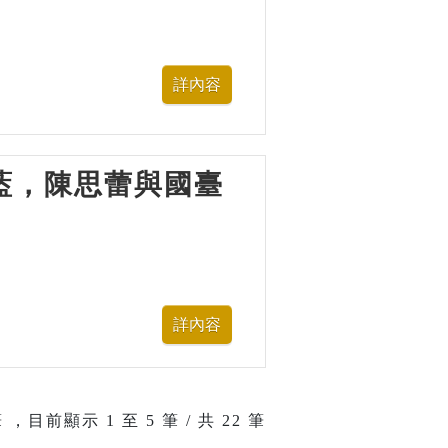
—水藍，陳思蕾與國臺
 ，目前顯示
1
至
5
筆 / 共 22 筆