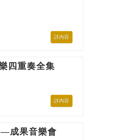
多芬弦樂四重奏全集
樂營—成果音樂會