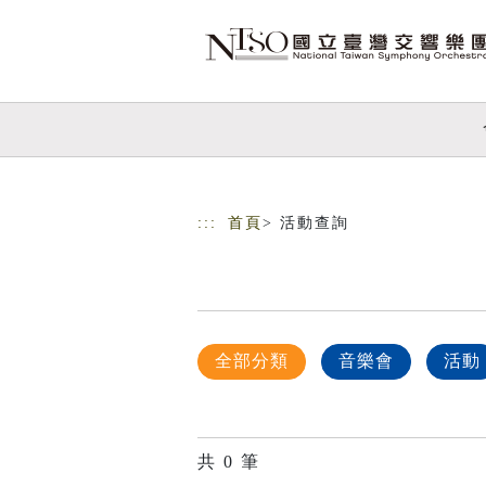
跳到主要內容
網站導覽
:::
首頁
> 活動查詢
全部分類
音樂會
活動
共
0
筆