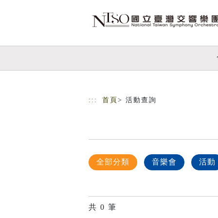
跳到主要內容
網站導覽
:::
首頁
> 活動查詢
全部分類
音樂會
活動
共
0
筆