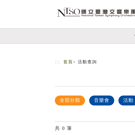
跳到主要內容
網站導覽
:::
首頁
> 活動查詢
全部分類
音樂會
活動
共
0
筆