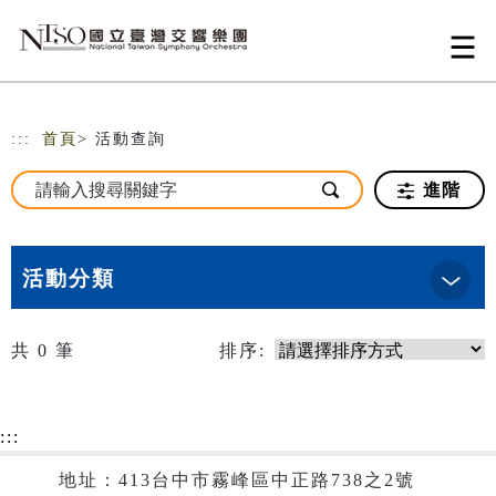
跳到主要內容
網站導覽
:::
首頁
> 活動查詢
進階
活動分類
共
0
筆
排序:
:::
地址：413台中市霧峰區中正路738之2號