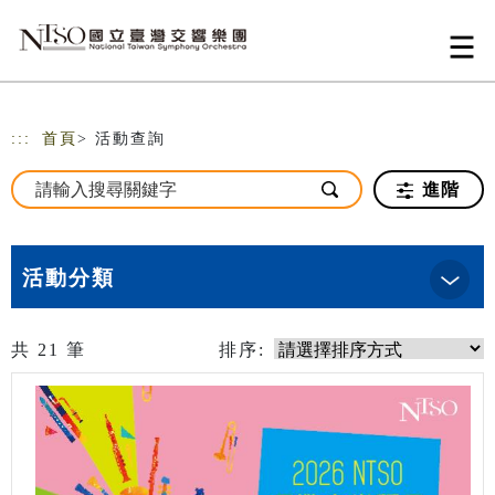
跳到主要內容
網站導覽
:::
首頁
> 活動查詢
進階
活動分類
共
21
筆
排序: