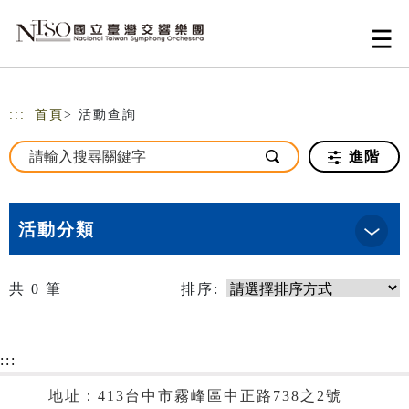
跳到主要內容
網站導覽
:::
首頁
> 活動查詢
進階
活動分類
共
0
筆
排序:
:::
地址：413台中市霧峰區中正路738之2號