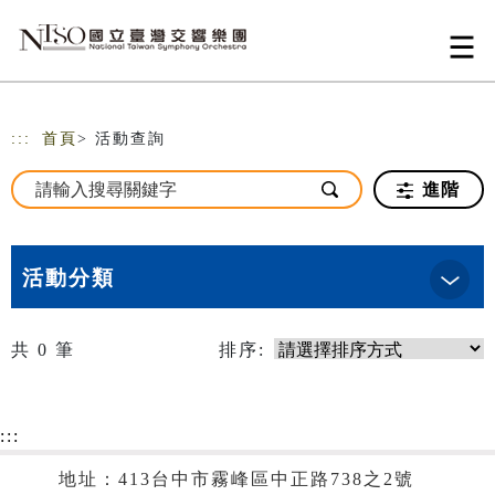
跳到主要內容
網站導覽
:::
首頁
> 活動查詢
進階
活動分類
共
0
筆
排序:
:::
地址：413台中市霧峰區中正路738之2號