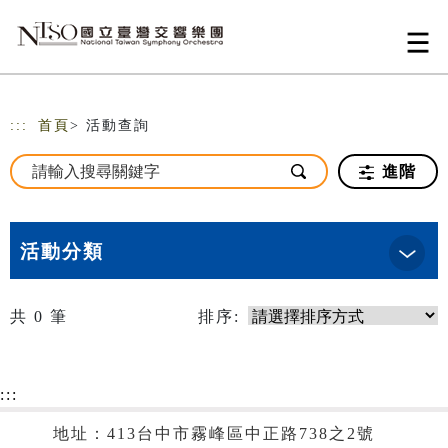
跳到主要內容
網站導覽
:::
首頁
> 活動查詢
進階
活動分類
共
0
筆
排序:
:::
地址：413台中市霧峰區中正路738之2號