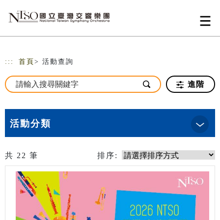
跳到主要內容
網站導覽
:::
首頁
> 活動查詢
進階
活動分類
共
22
筆
排序: