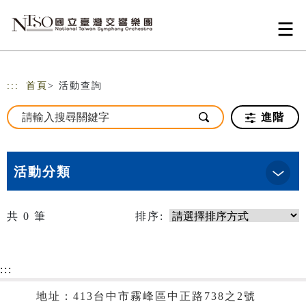
跳到主要內容
網站導覽
:::
首頁
> 活動查詢
進階
活動分類
共
0
筆
排序:
:::
地址：413台中市霧峰區中正路738之2號