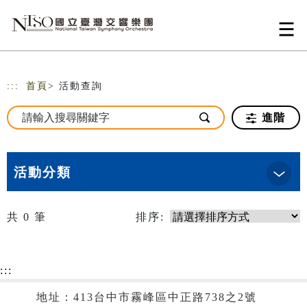
跳到主要內容
網站導覽
:::
首頁
> 活動查詢
進階
活動分類
共
0
筆
排序:
:::
地址：413台中市霧峰區中正路738之2號