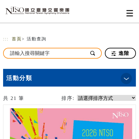
跳到主要內容
網站導覽
:::
首頁
> 活動查詢
進階
活動分類
共
21
筆
排序: