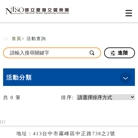
跳到主要內容
網站導覽
:::
首頁
> 活動查詢
進階
活動分類
共
0
筆
排序:
:::
地址：413台中市霧峰區中正路738之2號