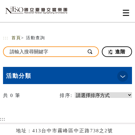
跳到主要內容
網站導覽
:::
首頁
> 活動查詢
進階
活動分類
共
0
筆
排序:
:::
地址：413台中市霧峰區中正路738之2號