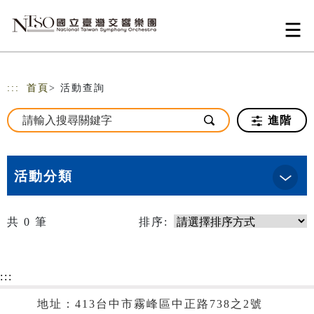
跳到主要內容
網站導覽
:::
首頁
> 活動查詢
進階
活動分類
共
0
筆
排序:
:::
地址：413台中市霧峰區中正路738之2號