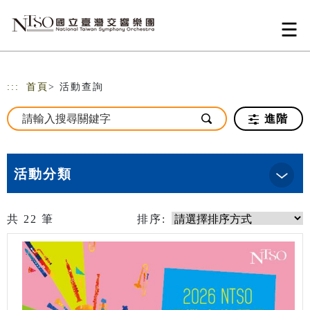
跳到主要內容
網站導覽
:::
首頁
> 活動查詢
進階
活動分類
共
22
筆
排序: