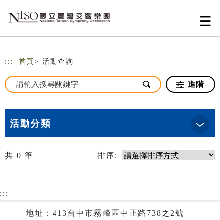
跳到主要內容
網站導覽
:::
首頁
> 活動查詢
進階
活動分類
共
0
筆
排序:
:::
地址：413台中市霧峰區中正路738之2號