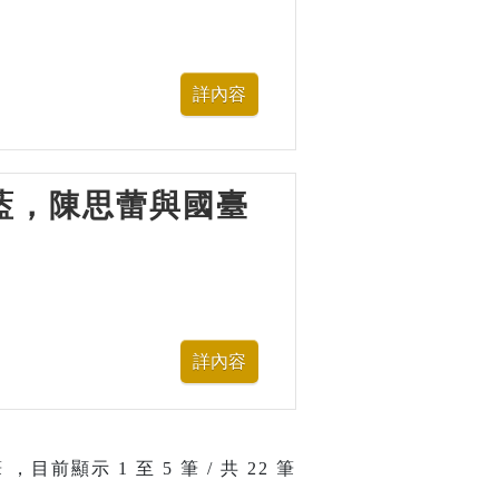
—水藍，陳思蕾與國臺
 ，目前顯示
1
至
5
筆 / 共 22 筆