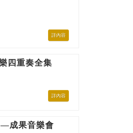
多芬弦樂四重奏全集
樂營—成果音樂會