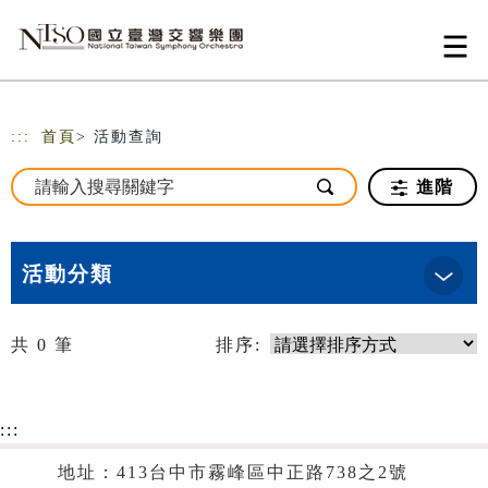
跳到主要內容
網站導覽
:::
首頁
> 活動查詢
進階
活動分類
共
0
筆
排序:
:::
地址：413台中市霧峰區中正路738之2號