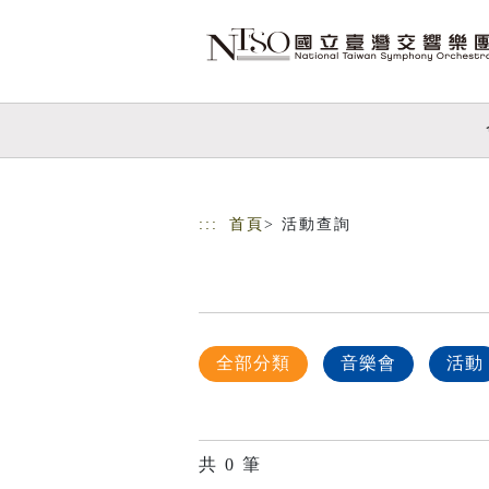
跳到主要內容
網站導覽
:::
首頁
> 活動查詢
全部分類
音樂會
活動
共
0
筆