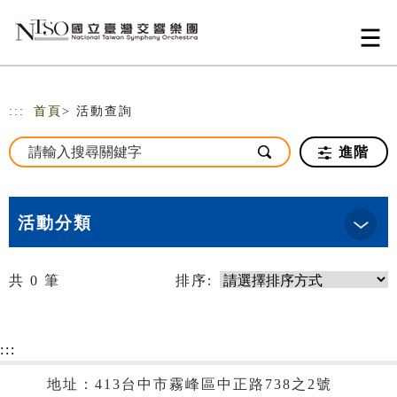
跳到主要內容
網站導覽
:::
首頁
> 活動查詢
進階
活動分類
共
0
筆
排序:
:::
地址：413台中市霧峰區中正路738之2號