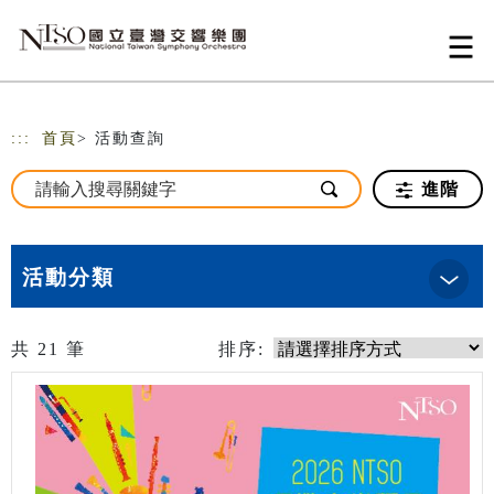
跳到主要內容
網站導覽
:::
首頁
> 活動查詢
進階
活動分類
共
21
筆
排序: