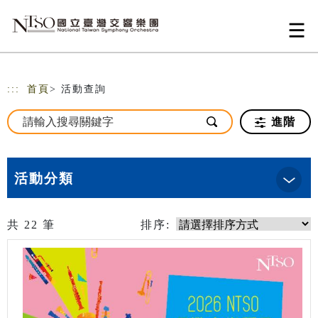
跳到主要內容
網站導覽
:::
首頁
> 活動查詢
進階
活動分類
共
22
筆
排序: