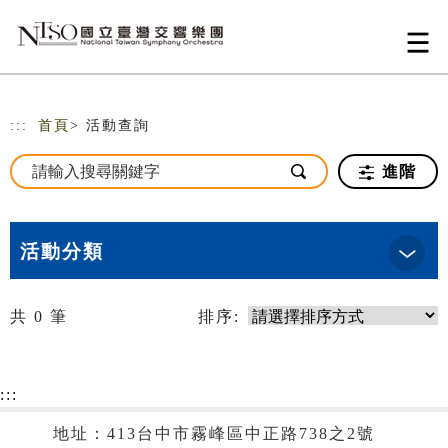
跳到主要內容
網站導覽
:::
首頁
> 活動查詢
進階
活動分類
共
0
筆
排序:
:::
地址：413台中市霧峰區中正路738之2號