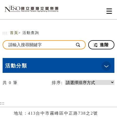
跳到主要內容
網站導覽
:::
首頁
> 活動查詢
進階
活動分類
共
0
筆
排序:
:::
地址：413台中市霧峰區中正路738之2號