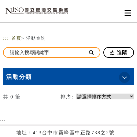
跳到主要內容
網站導覽
:::
首頁
> 活動查詢
進階
活動分類
共
0
筆
排序:
:::
地址：413台中市霧峰區中正路738之2號