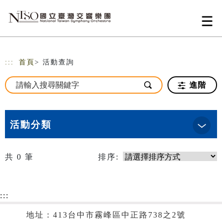
跳到主要內容
網站導覽
:::
首頁
> 活動查詢
進階
活動分類
共
0
筆
排序:
:::
地址：413台中市霧峰區中正路738之2號