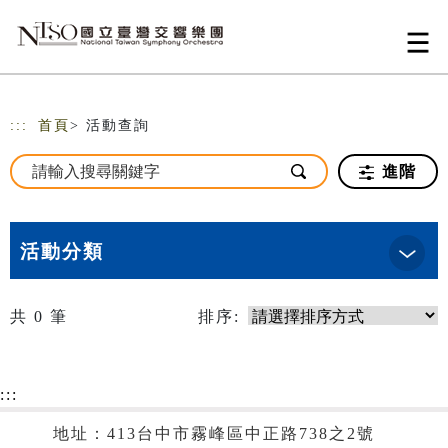
跳到主要內容
網站導覽
:::
首頁
> 活動查詢
進階
活動分類
共
0
筆
排序:
:::
地址：413台中市霧峰區中正路738之2號