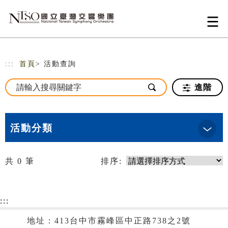
跳到主要內容
網站導覽
:::
首頁
> 活動查詢
進階
活動分類
共
0
筆
排序:
:::
地址：413台中市霧峰區中正路738之2號