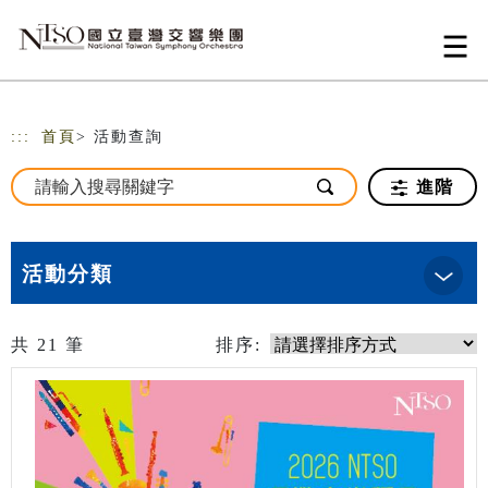
跳到主要內容
網站導覽
:::
首頁
> 活動查詢
進階
活動分類
共
21
筆
排序: