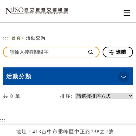
跳到主要內容
網站導覽
:::
首頁
> 活動查詢
進階
活動分類
共
0
筆
排序:
:::
地址：413台中市霧峰區中正路738之2號