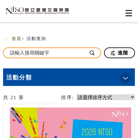
跳到主要內容
網站導覽
:::
首頁
> 活動查詢
進階
活動分類
共
21
筆
排序: