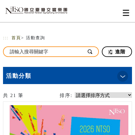
跳到主要內容
網站導覽
:::
首頁
> 活動查詢
進階
活動分類
共
21
筆
排序: