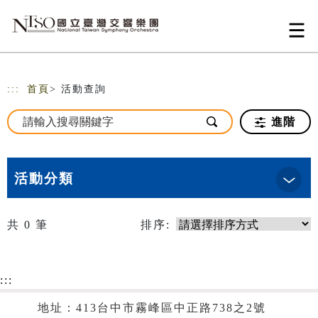
跳到主要內容
網站導覽
:::
首頁
> 活動查詢
進階
活動分類
共
0
筆
排序:
:::
地址：413台中市霧峰區中正路738之2號